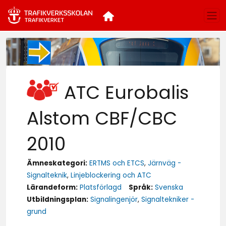
ATC Eurobalis
Alstom CBF/CBC
2010
Ämneskategori:
ERTMS och ETCS
,
Järnväg -
Signalteknik
,
Linjeblockering och ATC
Lärandeform:
Platsförlagd
Språk:
Svenska
Utbildningsplan:
Signalingenjör
,
Signaltekniker -
grund