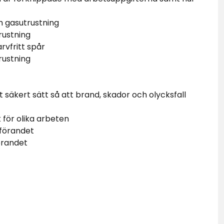
h gasutrustning
rustning
rvfritt spår
rustning
t säkert sätt så att brand, skador och olycksfall
 för olika arbeten
tförandet
förandet