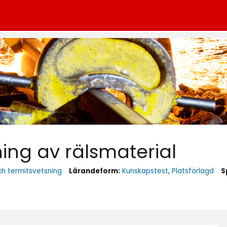
ing av rälsmaterial
ch termitsvetsning
Lärandeform:
Kunskapstest
,
Platsförlagd
S