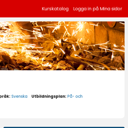
Kurskatalog
Logga in på Mina sidor
pråk:
Svenska
Utbildningsplan:
På- och