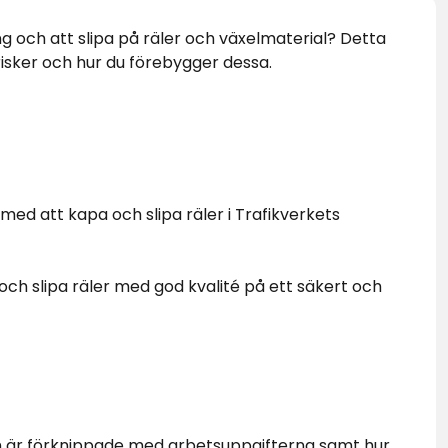
ing och att slipa på räler och växelmaterial? Detta
 risker och hur du förebygger dessa.
 med att kapa och slipa räler i Trafikverkets
och slipa räler med god kvalité på ett säkert och
om är förknippade med arbetsuppgifterna samt hur