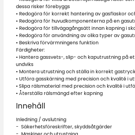
dessa risker förebyggs
• Redogöra för korrekt hantering av gasflaskor oc
• Redogöra för huvudkomponenterna på en gasut
• Redogöra för tillvägagångsätt innan kapning i ska
• Redogöra för användning av olika typer av gasut
• Beskriva förvärmningens funktion
Färdigheter:
• Hantera gassvets-, slip- och kaputrustning på et
undviks
• Montera utrustning och ställa in korrekt gastryck
• Utföra gasskärning med precision och kvalité i u
• Slipa rälsmaterial med precision och kvalité i ut
• Återställa rälsmängd efter kapning
Innehåll
Inledning / avslutning
- Säkerhetsföreskrifter, skyddsåtgärder
- Maskiner och utrustning