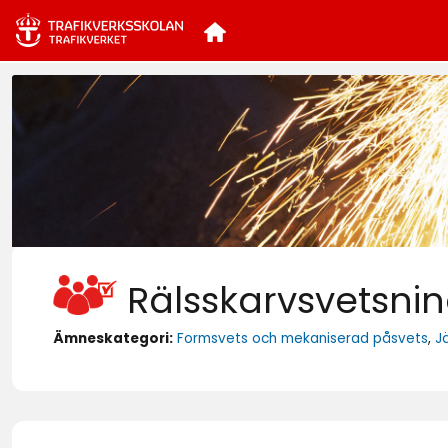
Rälsskarvsvetsni
Ämneskategori:
Formsvets och mekaniserad påsvets
,
J