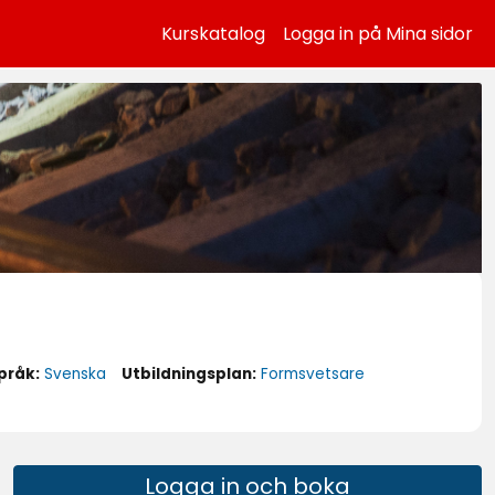
Kurskatalog
Logga in på Mina sidor
pråk:
Svenska
Utbildningsplan:
Formsvetsare
Logga in och boka