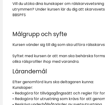
Vill du utöka dina kunskaper om rälskarvsvetsnin
utrymmen? Under kursen lär du dig att skarvsvets
BBSPFS
Målgrupp och syfte
Kursen vänder sig till dig som ska utföra rälsskar
Syftet med kursen är att man ska behärska forms
olika rälsprofiler ihop med varandra.
Lärandemål
Efter genomförd kurs ska deltagaren kunna:
Kunskaper:
• Redogöra för tillvägagångssätt och regler för fo
• Redogöra för utrustning som krävs för att geno
• Beskriva underhållsåtgärder av svetsutrustning