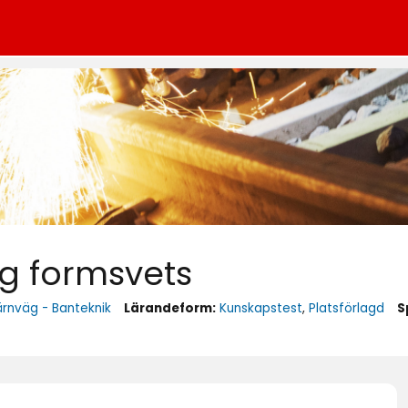
ng formsvets
ärnväg - Banteknik
Lärandeform:
Kunskapstest
,
Platsförlagd
S