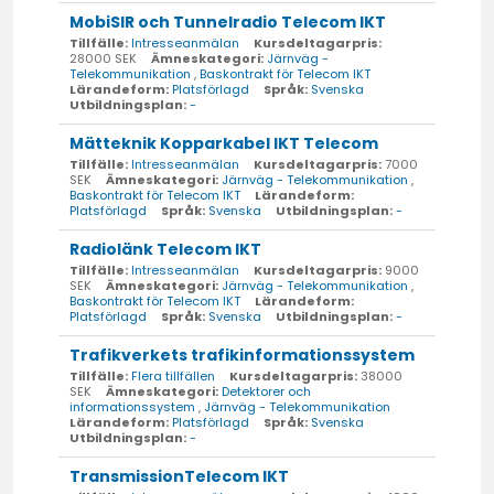
MobiSIR och Tunnelradio Telecom IKT
Tillfälle:
Intresseanmälan
Kursdeltagarpris:
28000 SEK
Ämneskategori:
Järnväg -
Telekommunikation
,
Baskontrakt för Telecom IKT
Lärandeform:
Platsförlagd
Språk:
Svenska
Utbildningsplan:
-
Mätteknik Kopparkabel IKT Telecom
Tillfälle:
Intresseanmälan
Kursdeltagarpris:
7000
SEK
Ämneskategori:
Järnväg - Telekommunikation
,
Baskontrakt för Telecom IKT
Lärandeform:
Platsförlagd
Språk:
Svenska
Utbildningsplan:
-
Radiolänk Telecom IKT
Tillfälle:
Intresseanmälan
Kursdeltagarpris:
9000
SEK
Ämneskategori:
Järnväg - Telekommunikation
,
Baskontrakt för Telecom IKT
Lärandeform:
Platsförlagd
Språk:
Svenska
Utbildningsplan:
-
Trafikverkets trafikinformationssystem
Tillfälle:
Flera tillfällen
Kursdeltagarpris:
38000
SEK
Ämneskategori:
Detektorer och
informationssystem
,
Järnväg - Telekommunikation
Lärandeform:
Platsförlagd
Språk:
Svenska
Utbildningsplan:
-
TransmissionTelecom IKT