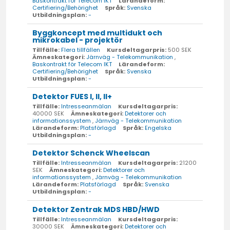
Baskontrakt för Telecom IKT
Lärandeform:
Certifiering/Behörighet
Språk:
Svenska
Utbildningsplan:
-
Byggkoncept med multidukt och
mikrokabel - projektör
Tillfälle:
Flera tillfällen
Kursdeltagarpris:
500 SEK
Ämneskategori:
Järnväg - Telekommunikation
,
Baskontrakt för Telecom IKT
Lärandeform:
Certifiering/Behörighet
Språk:
Svenska
Utbildningsplan:
-
Detektor FUES I, II, II+
Tillfälle:
Intresseanmälan
Kursdeltagarpris:
40000 SEK
Ämneskategori:
Detektorer och
informationssystem
,
Järnväg - Telekommunikation
Lärandeform:
Platsförlagd
Språk:
Engelska
Utbildningsplan:
-
Detektor Schenck Wheelscan
Tillfälle:
Intresseanmälan
Kursdeltagarpris:
21200
SEK
Ämneskategori:
Detektorer och
informationssystem
,
Järnväg - Telekommunikation
Lärandeform:
Platsförlagd
Språk:
Svenska
Utbildningsplan:
-
Detektor Zentrak MDS HBD/HWD
Tillfälle:
Intresseanmälan
Kursdeltagarpris:
30000 SEK
Ämneskategori:
Detektorer och